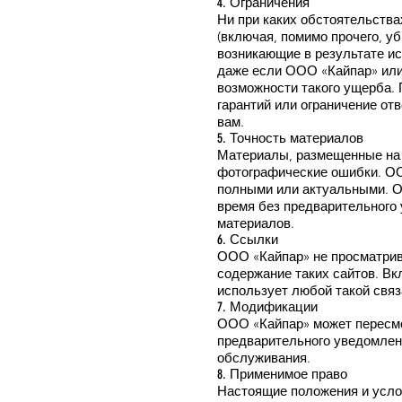
4. Ограничения
Ни при каких обстоятельства
(включая, помимо прочего, у
возникающие в результате и
даже если ООО «Кайпар» или
возможности такого ущерба.
гарантий или ограничение от
вам.
5. Точность материалов
Материалы, размещенные на 
фотографические ошибки. ООО
полными или актуальными. О
время без предварительного
материалов.
6. Ссылки
ООО «Кайпар» не просматрива
содержание таких сайтов. В
использует любой такой связа
7. Модификации
ООО «Кайпар» может пересмо
предварительного уведомлен
обслуживания.
8. Применимое право
Настоящие положения и услов