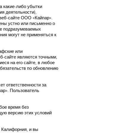
а какие-либо убытки
ия деятельности),
 веб-сайте ООО «Кайпар».
ны устно или письменно о
ие подразумеваемых
ния могут не применяться к
афские или
еб-сайте являются точными,
ся на его сайте, в любое
обязательств по обновлению
сет ответственности за
пар». Пользователь
бое время без
щую версию этих условий
 Калифорния, и вы