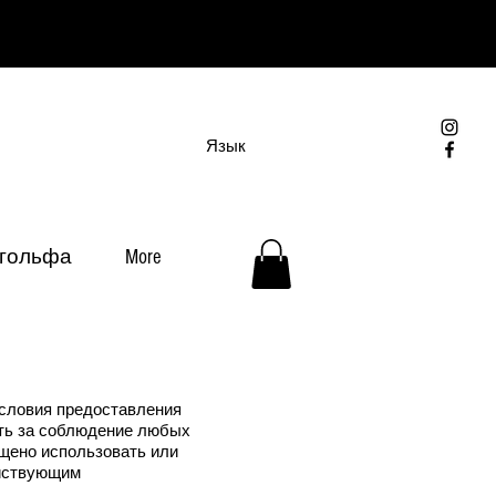
Язык
 гольфа
More
словия предоставления
сть за соблюдение любых
ещено использовать или
ействующим