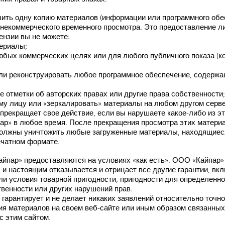
зить одну копию материалов (информации или программного обе
 некоммерческого временного просмотра. Это предоставление ли
ензии вы не можете:
териалы;
юбых коммерческих целях или для любого публичного показа (к
ли реконструировать любое программное обеспечение, содержащ
 отметки об авторских правах или другие права собственности;
му лицу или «зеркалировать» материалы на любом другом серве
прекращает свое действие, если вы нарушаете какое-либо из эт
р» в любое время. После прекращения просмотра этих матери
должны уничтожить любые загруженные материалы, находящиес
ечатном формате.
пар» предоставляются на условиях «как есть». ООО «Кайпар» н
и настоящим отказывается и отрицает все другие гарантии, вкл
ли условия товарной пригодности, пригодности для определенн
венности или других нарушений прав.
 гарантирует и не делает никаких заявлений относительно точн
ия материалов на своем веб-сайте или иным образом связанных
с этим сайтом.