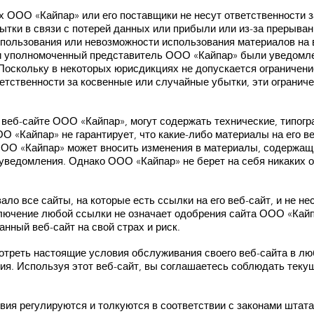
х ООО «Кайпар» или его поставщики не несут ответственности з
бытки в связи с потерей данных или прибыли или из-за прерыван
спользования или невозможности использования материалов на
 уполномоченный представитель ООО «Кайпар» были уведомле
 Поскольку в некоторых юрисдикциях не допускается ограничен
ветственности за косвенные или случайные убытки, эти ограниче
веб-сайте ООО «Кайпар», могут содержать технические, типогр
 «Кайпар» не гарантирует, что какие-либо материалы на его в
ОО «Кайпар» может вносить изменения в материалы, содержащие
 уведомления. Однако ООО «Кайпар» не берет на себя никаких 
ло все сайты, на которые есть ссылки на его веб-сайт, и не не
ключение любой ссылки не означает одобрения сайта ООО «Кай
нный веб-сайт на свой страх и риск.
треть настоящие условия обслуживания своего веб-сайта в лю
ия. Используя этот веб-сайт, вы соглашаетесь соблюдать теку
ия регулируются и толкуются в соответствии с законами штата