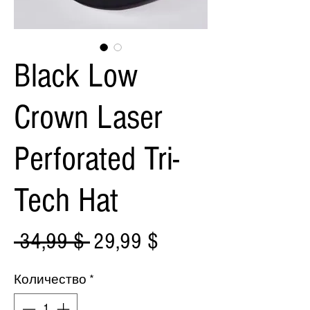
Black Low
Crown Laser
Perforated Tri-
Tech Hat
Обычная
Спеццена
 34,99 $ 
29,99 $
цена
Количество
*